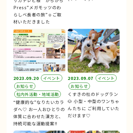
サガテレビ様 かちかち
Press”メガモッツのわ
らしべ長者の旅”☺︎ご取
材いただきました
2023.09.20
2023.09.07
イベント
イベント
お知らせ
お知らせ
くすきの杜のドッグラン
社内外活動・地域活動
🐶 小型・中型のワンちゃ
“健康的な”なりたいカラ
んたちに ご利用していた
ダへ♡ お一人おひとりの
だけます♡
体質に合わせた漢方と、
持続可能な運動提案‼︎