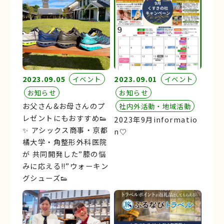
2023.09.05
2023.09.01
イベント
イベント
お知らせ
お知らせ
お父さん&お母さんのプ
社内外活動・地域活動
レゼントにもおすすめ👟
2023年9月informatio
✨ アシックス商事・京都
n♡
橘大学・角整形外科医院
が 共同開発した”膝の悩
みに応える‼︎”ウォーキン
グシューズ👟