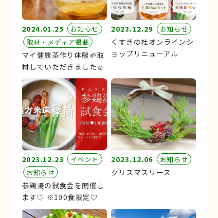
2024.01.25
2023.12.29
お知らせ
お知らせ
くすきの杜オンラインシ
取材・メディア掲載
ョップリニューアル
マイ健康茶作り体験🌱取
材していただきました☺︎
2023.12.23
2023.12.06
イベント
お知らせ
クリスマスリース
お知らせ
参鶏湯の試食会を開催し
ます♡ ※100食限定♡