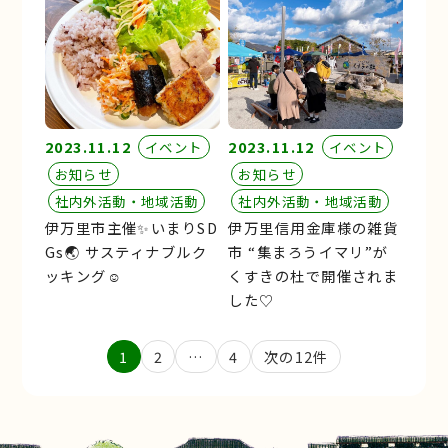
2023.11.12
2023.11.12
イベント
イベント
お知らせ
お知らせ
社内外活動・地域活動
社内外活動・地域活動
伊万里市主催✨いまりSD
伊万里信用金庫様の雑貨
Gs🌏 サスティナブルク
市 “集まろうイマリ”が
ッキング☺︎
くすきの杜で開催されま
した♡
投
1
2
…
4
次の12件
稿
の