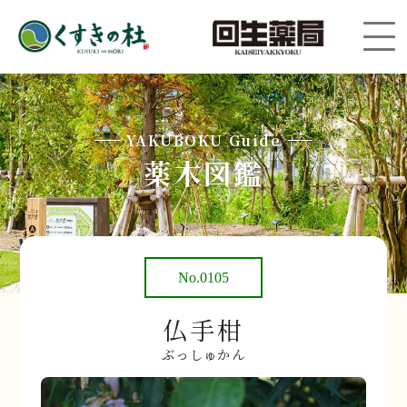
YAKUBOKU Guide
薬木図鑑
No.0105
仏手柑
ぶっしゅかん