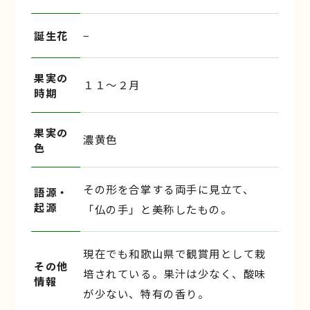
誕生花
−
果実の
１１〜２月
時期
果実の
濃黄色
色
その形を合掌する両手に見立て、
語源・
起源
「仏の手」と美称したもの。
現在でも和歌山県で観賞用として栽
その他
培されている。果汁は少なく、酸味
情報
が少ない、特有の香り。