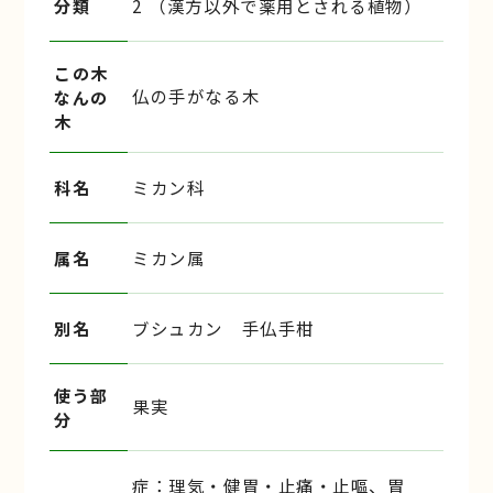
分類
2 （漢方以外で薬用とされる植物）
この木
仏の手がなる木
なんの
木
科名
ミカン科
属名
ミカン属
別名
ブシュカン 手仏手柑
使う部
果実
分
症：理気・健胃・止痛・止嘔、胃