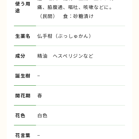
使う用
痛、脇腹通、嘔吐、咳嗽などに。
途
（民間） 食：砂糖漬け
生薬名
仏手柑（ぶっしゅかん）
成分
精油 ヘスペリジンなど
誕生樹
−
開花期
春
花色
白色
花言葉
−