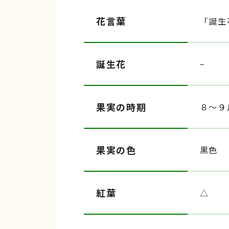
花言葉
「誕生
誕生花
−
果実の時期
８〜９
果実の色
黒色
紅葉
△