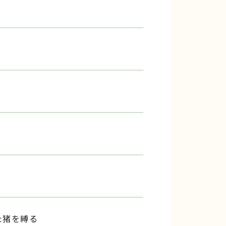
た猪を縛る