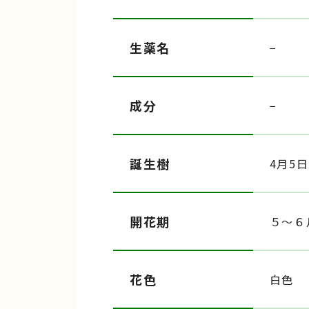
生薬名
−
成分
−
誕生樹
4月5日
開花期
５〜６
花色
白色