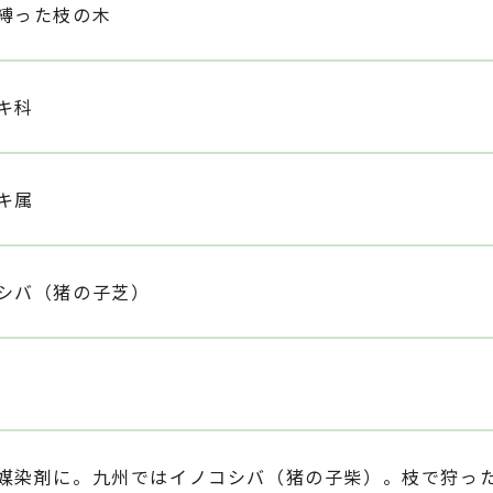
縛った枝の木
キ科
キ属
シバ（猪の子芝）
媒染剤に。九州ではイノコシバ（猪の子柴）。枝で狩っ