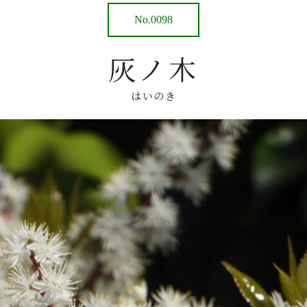
No.0098
灰ノ木
はいのき