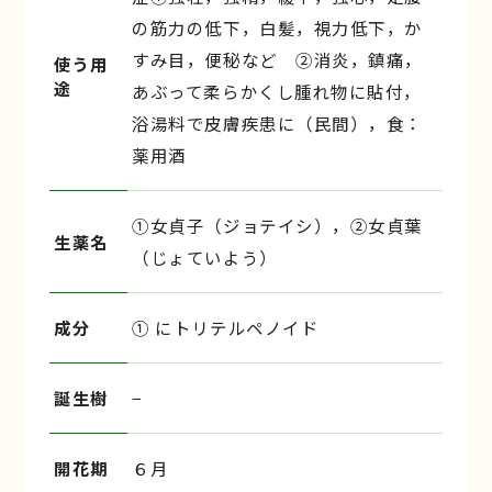
の筋力の低下，白髪，視力低下，か
すみ目，便秘など ②消炎，鎮痛，
使う用
途
あぶって柔らかくし腫れ物に貼付，
浴湯料で皮膚疾患に（民間），食：
薬用酒
①女貞子（ジョテイシ），②女貞葉
生薬名
（じょていよう）
成分
① にトリテルペノイド
誕生樹
−
開花期
６月