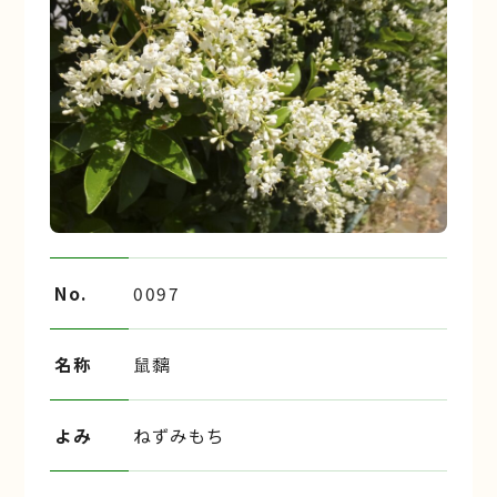
No.
0097
名称
鼠黐
よみ
ねずみもち