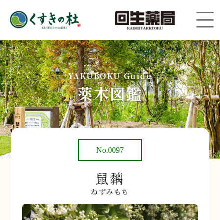
YAKUBOKU Guide
薬木図鑑
No.0097
鼠黐
ねずみもち