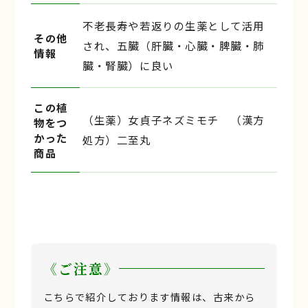
不老長寿や若返りの生薬として活用
その他
され、五臓（肝臓・心臓・脾臓・肺
情報
臓・腎臓）に良い
この植
（生薬）女貞子ネズミモチ （漢方
物をつ
かった
処方）二至丸
商品
《ご注意》
こちらで紹介しております情報は、古来から