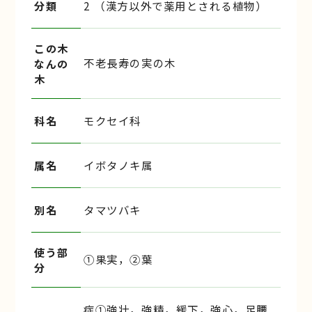
分類
2 （漢方以外で薬用とされる植物）
この木
不老長寿の実の木
なんの
木
科名
モクセイ科
属名
イボタノキ属
別名
タマツバキ
使う部
①果実，②葉
分
症①強壮，強精，緩下，強心，足腰