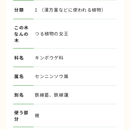
分類
1 （漢方薬などに使われる植物）
この木
つる植物の女王
なんの
木
科名
キンポウゲ科
属名
センニンソウ属
別名
鉄線葛、鉄線蓮
使う部
根
分