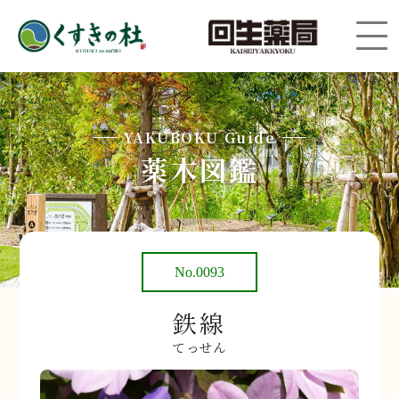
YAKUBOKU Guide
薬木図鑑
No.0093
鉄線
てっせん