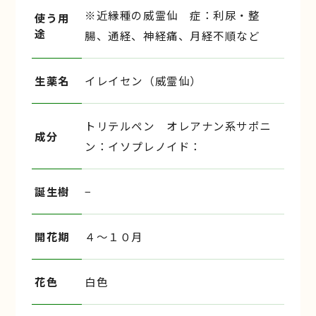
※近縁種の威霊仙 症：利尿・整
使う用
途
腸、通経、神経痛、月経不順など
生薬名
イレイセン（威霊仙）
トリテルペン オレアナン系サポニ
成分
ン：イソプレノイド：
誕生樹
−
開花期
４〜１０月
花色
白色