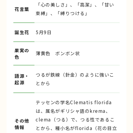
「心の美しさ」、「高潔」、「甘い
花言葉
束縛」、「縛りつける」
誕生花
5月9日
果実の
薄黄色 ボンボン状
色
つるが鉄線（針金）のように強いこ
語源・
起源
とから
テッセンの学名Clematis florida
は、属名がギリシャ語のkrema、
clema（つる）で、つる性であるこ
その他
情報
とから、種小名がflorida（花の目立