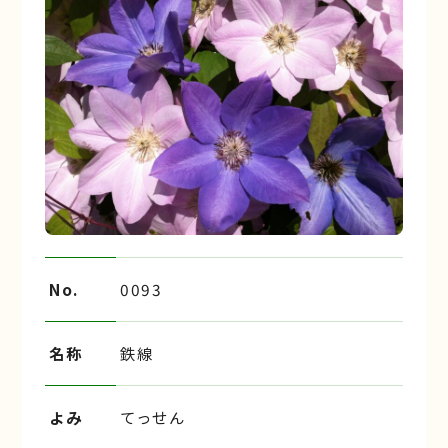
No.
0093
名称
鉄線
よみ
てっせん