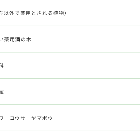
漢方以外で薬用とされる植物）
い薬用酒の木
科
属
ワ コウサ ヤマボウ