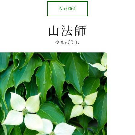
No.0061
山法師
やまぼうし