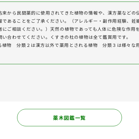
古来から民間薬的に使用されてきた植物の情報や、漢方薬などの
報であることをご了承ください。（アレルギー・副作用経験、妊
者にご相談ください。）天然の植物であっても人体に危険な作用
問い合わせてください。くすきの杜の植物は全て鑑賞用です。
る植物 分類２は漢方以外で薬用とされる植物 分類３は様々な
薬木図鑑一覧