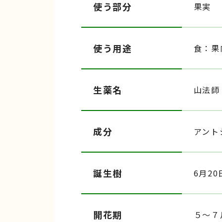
使う部分
果実
使う用途
食：果
生薬名
山法師
成分
アント
誕生樹
6月20
開花期
５〜７