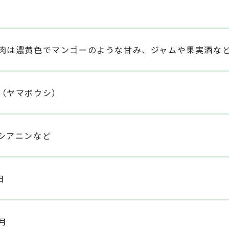
肉は濃黄色でマンゴーのような甘み、ジャムや果実酒な
（ヤマボウシ）
シアニンなど
日
月