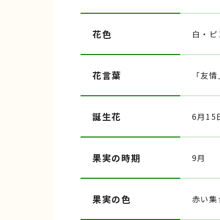
花色
白・ピ
花言葉
「友情
誕生花
6月15
果実の時期
9月
果実の色
赤い集