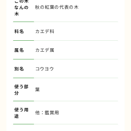
この木
秋の紅葉の代表の木
なんの
木
科名
カエデ科
属名
カエデ属
別名
コウヨウ
使う部
葉
分
使う用
他：鑑賞用
途