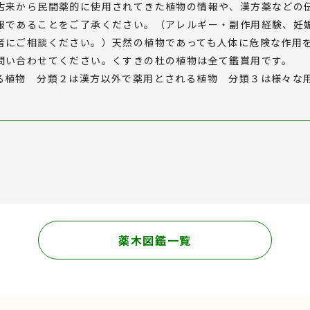
古来から民間薬的に使用されてきた植物の情報や、漢方薬などの
報であることをご了承ください。（アレルギー・副作用経験、妊
者にご相談ください。）天然の植物であっても人体に危険な作用
問い合わせてください。くすきの杜の植物は全て鑑賞用です。
る植物 分類２は漢方以外で薬用とされる植物 分類３は様々な
薬木図鑑一覧