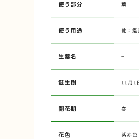
使う部分
葉
使う用途
他：鑑
生薬名
−
誕生樹
11月1
開花期
春
花色
紫赤色