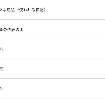
様々な用途で使われる植物）
葉の代表の木
科
属
ウ