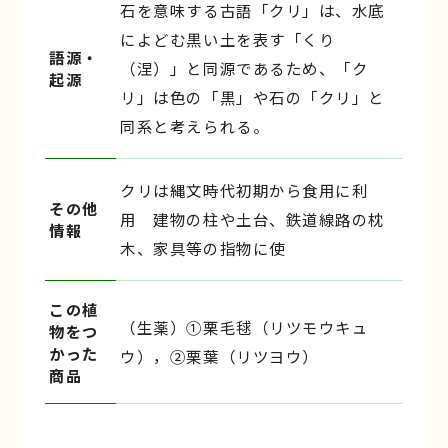
石を意味する古語「クリ」は、水底
によどむ黒い土を表す「くり
語源・
（涅）」と同源であるため、「ク
起源
リ」は色の「黒」や石の「クリ」と
同系と考えられる。
クリは縄文時代初期から食用に利
その他
用 建物の柱や土台、鉄道線路の枕
情報
木、家具等の指物に使
この植
（生薬）①栗毛毬（リツモウキュ
物をつ
かった
ウ），②栗葉（リツヨウ）
商品