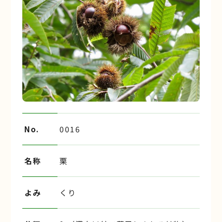
No.
0016
名称
栗
よみ
くり