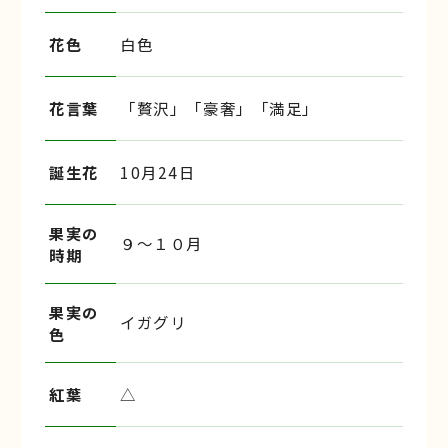
花色
白色
花言葉
「贅沢」「豪奢」「満足」
誕生花
10月24日
果実の
９〜１０月
時期
果実の
イガグリ
色
紅葉
△