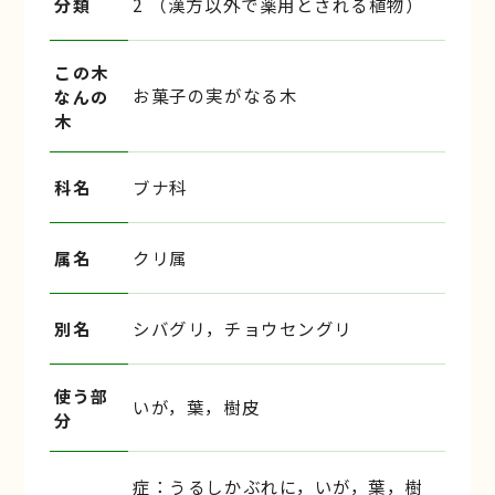
分類
2 （漢方以外で薬用とされる植物）
この木
お菓子の実がなる木
なんの
木
科名
ブナ科
属名
クリ属
別名
シバグリ，チョウセングリ
使う部
いが，葉，樹皮
分
症：うるしかぶれに，いが，葉，樹