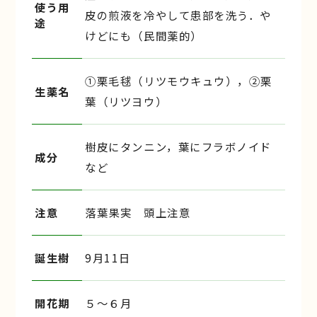
使う用
皮の煎液を冷やして患部を洗う．や
途
けどにも（民間薬的）
①栗毛毬（リツモウキュウ），②栗
生薬名
葉（リツヨウ）
樹皮にタンニン，葉にフラボノイド
成分
など
注意
落葉果実 頭上注意
誕生樹
9月11日
開花期
５〜６月