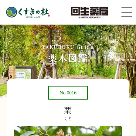
YAKUBOKU Guide
薬木図鑑
No.0016
栗
くり