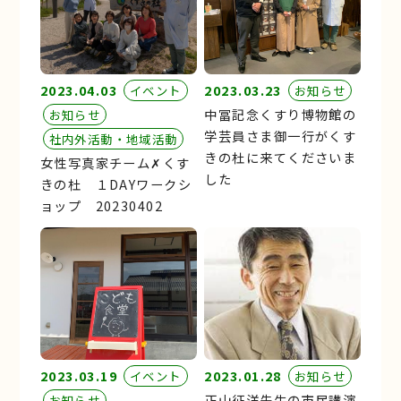
2023.04.03
2023.03.23
イベント
お知らせ
中冨記念くすり博物館の
お知らせ
学芸員さま御一行がくす
社内外活動・地域活動
きの杜に来てくださいま
女性写真家チーム✗くす
した
きの杜 １DAYワークシ
ョップ 20230402
2023.03.19
2023.01.28
イベント
お知らせ
正山征洋先生の市民講演
お知らせ