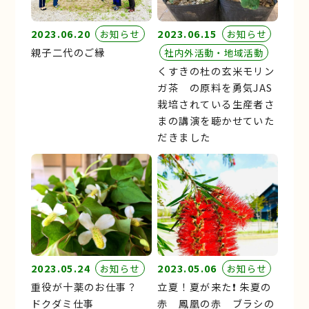
2023.06.20
2023.06.15
お知らせ
お知らせ
親子二代のご縁
社内外活動・地域活動
くすきの杜の玄米モリン
ガ茶 の原料を勇気JAS
栽培されている生産者さ
まの講演を聴かせていた
だきました
2023.05.24
2023.05.06
お知らせ
お知らせ
重役が十薬のお仕事？
立夏！夏が来た❗️ 朱夏の
ドクダミ仕事
赤 鳳凰の赤 ブラシの