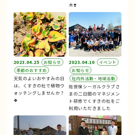
木❣️
2023.04.25
2023.04.10
お知らせ
イベント
季節のおすすめ
お知らせ
天気のよいおやすみの日
社内外活動・地域活動
は、くすきの杜で植物ウ
佐世保シーガルクラブさ
ォッチングしませんか？
まの二日間のマネジメン
🍀
ト研修でくすきの杜をご
利用いただきました