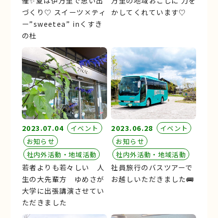
催✨夏は伊万里で思い出
万里の地域おこしに 力を
づくり♡ スイーツ×ティ
かしてくれています♡
ー”sweetea” inくすき
の杜
2023.07.04
2023.06.28
イベント
イベント
お知らせ
お知らせ
社内外活動・地域活動
社内外活動・地域活動
若者よりも若々しい 人
社員旅行のバスツアーで
生の大先輩方 ゆめさが
お越しいただきました🚌
大学に出張講演させてい
ただきました