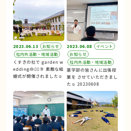
2023.06.13
2023.06.08
お知らせ
イベント
社内外活動・地域活動
お知らせ
くすきの杜で garden w
社内外活動・地域活動
edding👰🤵‍♂️🥂 素敵な結
薬学部の皆さんに出張授
婚式が開催されました☺︎
業を させていただきまし
た☺︎ 20230608