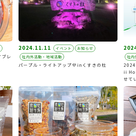
2024.11.11
202
め
イベント
お知らせ
アブレ
社内外活動・地域活動
社内
パープル・ライトアップ💜inくすきの杜
202
ii 
せて