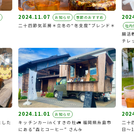
2024.11.07
202
め
お知らせ
季節のおすすめ
二十四節気茶房＊立冬の“冬支度”ブレンド＊
社内
腸活教
チレ
2024.11.01
202
お知らせ
ました
キッチンカーinくすきの杜🚛 福岡県糸島市
二十四
にある”森とコーヒー” さん☕️
日〜1