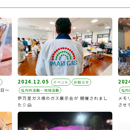
2024.12.05
202
め
イベント
お知らせ
7日〜
社内外活動・地域活動
社内
伊万里ガス様のガス展示会が 開催されまし
メモ
た🎈🤗
させ