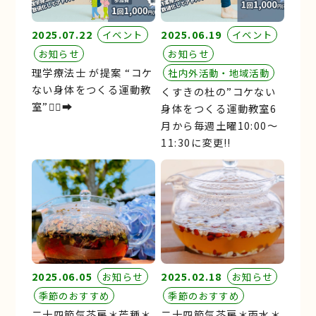
2025.07.22
2025.06.19
イベント
イベント
お知らせ
お知らせ
理学療法士 が提案 “コケ
社内外活動・地域活動
ない身体をつくる運動教
くすきの杜の”コケない
室”🏃‍♂️‍➡️
身体をつくる運動教室6
月から毎週土曜10:00～
11:30に変更!!
2025.06.05
2025.02.18
お知らせ
お知らせ
季節のおすすめ
季節のおすすめ
二十四節気茶房＊芒種＊
二十四節気茶房＊雨水＊