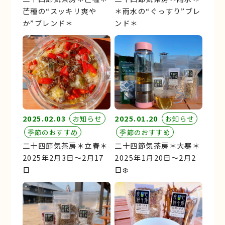
芒種の“スッキリ爽や
＊雨水の“ぐっすり”ブレ
か”ブレンド＊
ンド＊
2025.02.03
2025.01.20
お知らせ
お知らせ
季節のおすすめ
季節のおすすめ
二十四節気茶房＊立春＊
二十四節気茶房＊大寒＊
2025年2月3日〜2月17
2025年1月20日〜2月2
日
日❄️