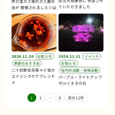
記念大感謝祭に 参加させ
伊万里ガス様のガス展示
ていただきました
会が 開催されました🎈🤗
2024.11.20
2024.11.11
お知らせ
イベント
季節のおすすめ
お知らせ
二十四節気茶房＊小雪の
社内外活動・地域活動
エイジングケアブレンド
パープル・ライトアップ
＊
💜inくすきの杜
投
1
2
…
8
次の12件
稿