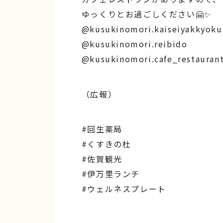
ゆっくりとお過ごしください🤗✨
@kusukinomori.kaiseiyakkyoku
@kusukinomori.reibido
@kusukinomori.cafe_restauran
（広報）
#回生薬局
#くすきの杜
#佐賀観光
#伊万里ランチ
#ウェルネスプレート