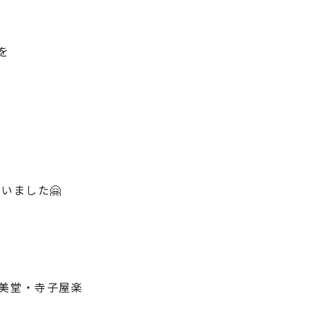
を
いました🤗
美堂・寺子屋楽