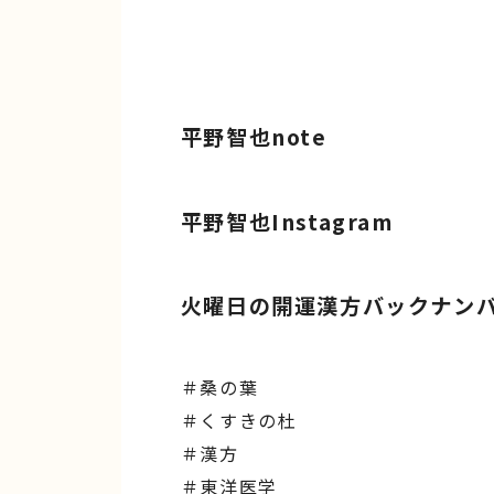
平野智也note
平野智也Instagram
火曜日の開運漢方バックナン
＃桑の葉
＃くすきの杜
＃漢方
＃東洋医学