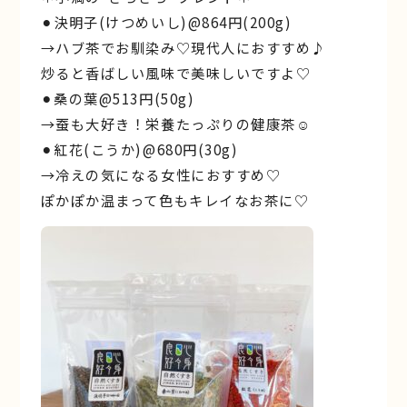
⚫︎決明子(けつめいし)@864円(200g)
→ハブ茶でお馴染み♡現代人におすすめ♪
炒ると香ばしい風味で美味しいですよ♡
⚫︎桑の葉@513円(50g)
→蚕も大好き！栄養たっぷりの健康茶☺︎
⚫︎紅花(こうか)@680円(30g)
→冷えの気になる女性におすすめ♡
ぽかぽか温まって色もキレイなお茶に♡