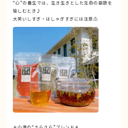
“心”の養生では、生き生きとした⽣命の謳歌を
愉しむとき♪
大笑いしすぎ・はしゃぎすぎには注意⚠️
＊小満の“さらさら”ブレンド＊