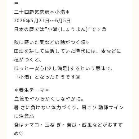
＝
二十四節気茶房＊小満＊
2026年5月21日〜6月5日
日本の暦では”小満(しょうまん)”です😊
秋に蒔いた麦などの穂がつく頃✨
田畑を耕して生活していた時代には、麦などに
穂がつくと、
ほっと一安心(少し満足)するという意味で、
「小満」となったそうです🤗
＊養生テーマ＊
︎⾎管をやわらかくしなやかに。
暑 さに負けない体⼒づくり、肩こり 動悸サイン
に注意⚠️
食はナマコ・⽟ね ぎ・苦⽠・⻄⽠などがおすす
め♡