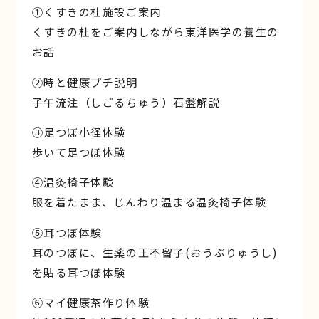
①くすきの杜施設ご案内
くすきの杜をご案内しながら東洋医学の養生の
お話
②時と健康プチ説明
子午流注（しごるちゅう）石盤解説
③足つぼ小径体験
歩いて足つぼ体験
④温灸椅子体験
服を着たまま、じんわり温まる温灸椅子体験
⑤耳つぼ体験
耳のつぼに、生薬の王不留子(おうぶりゅうし)
を貼る耳つぼ体験
⑥マイ健康茶作り体験