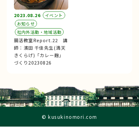
2023.08.26
イベント
お知らせ
社内外活動・地域活動
腸活教室Report.22 講
師：濱田 千佳先生(満天
きくらげ)「カレー麹」
づくり20230826
© kusukinomori.com