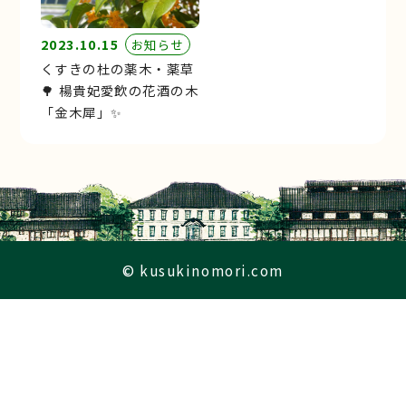
2023.10.15
お知らせ
くすきの杜の薬木・薬草
🌳 楊貴妃愛飲の花酒の木
「金木犀」✨
© kusukinomori.com