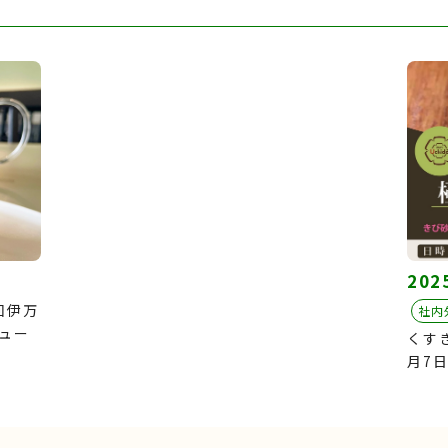
202
回伊万
社内
ュー
くす
月7