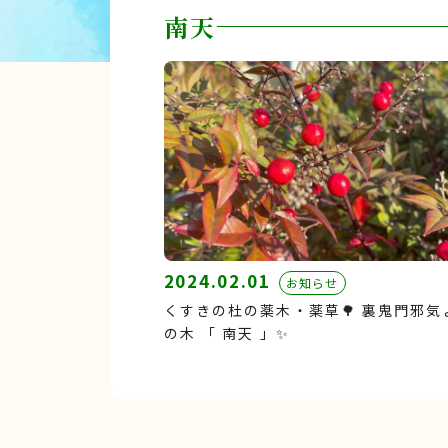
南天
2024.02.01
お知らせ
くすきの杜の薬木・薬草🌳 裏鬼門邪気
の木 「 南天 」✨