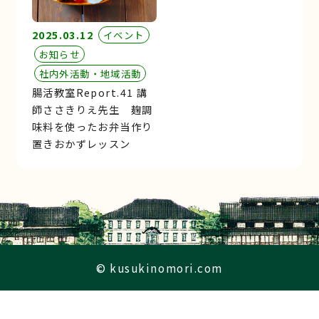
2025.03.12
イベント
お知らせ
社内外活動・地域活動
腸活教室Report.41 講
師ささきりえ先生 麹調
味料を使ったお弁当作り
置きおかずレッスン
© kusukinomori.com