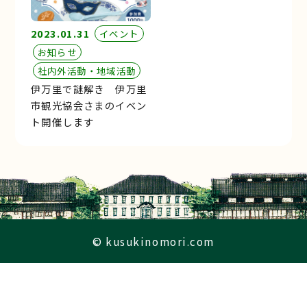
2023.01.31
イベント
お知らせ
社内外活動・地域活動
伊万里で謎解き 伊万里
市観光協会さまのイベン
ト開催します
© kusukinomori.com