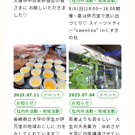
大連市中日友好協会の皆
社内外活動・地域活動
さまに お越しいただきま
8/6(日)14:00～16:00開
した♡
催✨夏は伊万里で思い出
づくり♡ スイーツ×ティ
ー”sweetea” inくすき
の杜
2023.07.11
2023.07.04
イベント
イベント
お知らせ
お知らせ
社内外活動・地域活動
社内外活動・地域活動
長崎県立大学の学生が伊
若者よりも若々しい 人
万里の地域おこしに 力を
生の大先輩方 ゆめさが
かしてくれています♡
大学に出張講演させてい