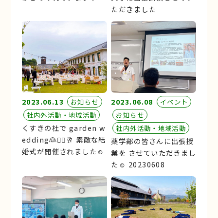
ただきました
2023.06.13
2023.06.08
お知らせ
イベント
社内外活動・地域活動
お知らせ
くすきの杜で garden w
社内外活動・地域活動
edding👰🤵‍♂️🥂 素敵な結
薬学部の皆さんに出張授
婚式が開催されました☺︎
業を させていただきまし
た☺︎ 20230608