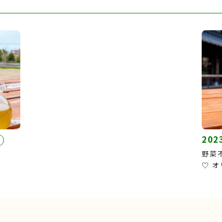
202
め

野菜
♡ 