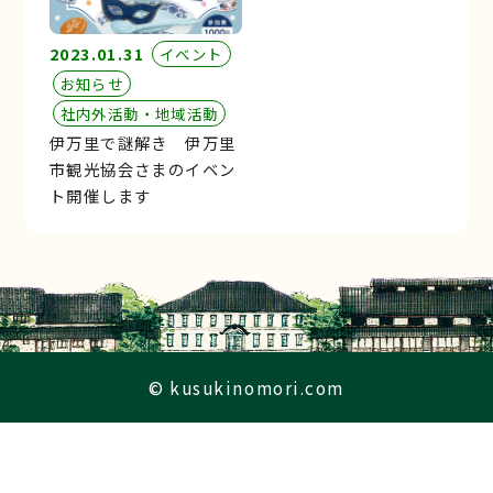
2023.01.31
イベント
お知らせ
社内外活動・地域活動
伊万里で謎解き 伊万里
市観光協会さまのイベン
ト開催します
© kusukinomori.com