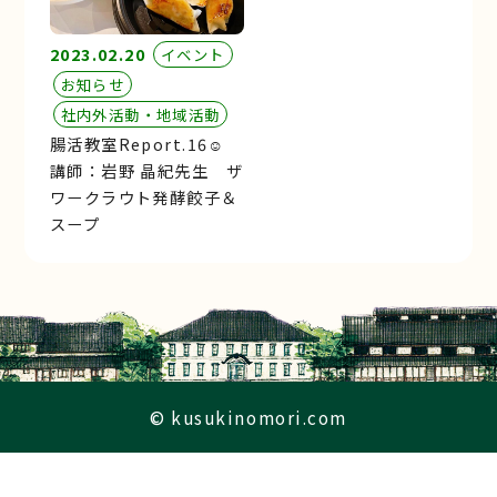
2023.02.20
イベント
お知らせ
社内外活動・地域活動
腸活教室Report.16☺︎
講師：岩野 晶紀先生 ザ
ワークラウト発酵餃子＆
スープ
© kusukinomori.com