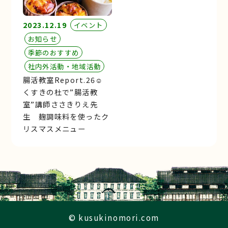
2023.12.19
イベント
お知らせ
季節のおすすめ
社内外活動・地域活動
腸活教室Report.26☺︎
くすきの杜で”腸活教
室”講師ささきりえ先
生 麹調味料を使ったク
リスマスメニュー
© kusukinomori.com