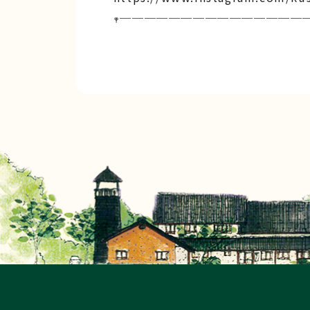
𖥧───────────────