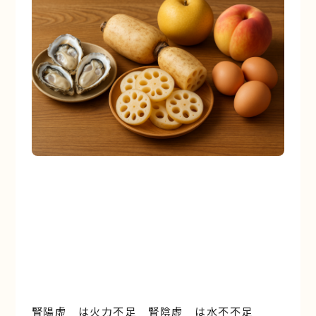
腎陽虚 は火力不足 腎陰虚 は水不不足