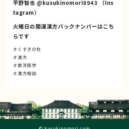
平野智也 @kusukinomori8943 （Ins
tagram）
火曜日の開運漢方バックナンバーはこち
らです
＃くすきの杜
＃漢方
＃東洋医学
＃漢方相談
© kusukinomori.com