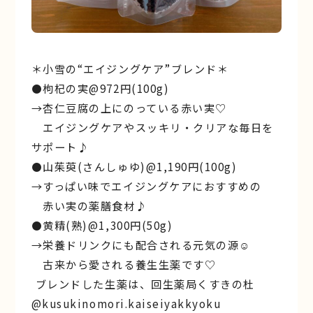
＊小雪の“エイジングケア”ブレンド＊
⚫枸杞の実@972円(100g)
→杏仁豆腐の上にのっている赤い実♡
エイジングケアやスッキリ・クリアな毎日を
サポート♪
⚫山茱萸(さんしゅゆ)@1,190円(100g)
→すっぱい味でエイジングケアにおすすめの
赤い実の薬膳食材♪
⚫黄精(熟)@1,300円(50g)
→︎栄養ドリンクにも配合される元気の源☺︎
古来から愛される養生生薬です♡
︎ ︎ブレンドした生薬は、回生薬局くすきの杜
@kusukinomori.kaiseiyakkyoku