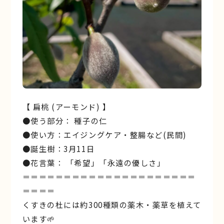
【 扁桃 (アーモンド) 】
●使う部分： 種子の仁
●使い方：エイジングケア・整腸など(民間)
●誕生樹：3月11日
●花言葉： 「希望」「永遠の優しさ」
＝＝＝＝＝＝＝＝＝＝＝＝＝＝＝＝＝＝＝＝＝
＝＝＝＝
くすきの杜には約300種類の薬木・薬草を植えて
います🌱