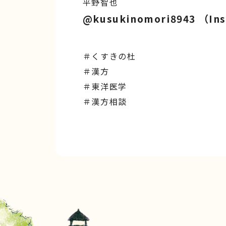
平野智也
@kusukinomori8943 （In
＃くすきの杜
＃漢方
＃東洋医学
＃漢方相談