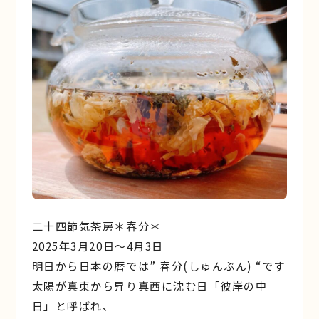
二十四節気茶房＊春分＊
2025年3月20日〜4月3日
明日から日本の暦では” 春分(しゅんぶん) “です
太陽が真東から昇り真⻄に沈む日「彼岸の中
日」と呼ばれ、