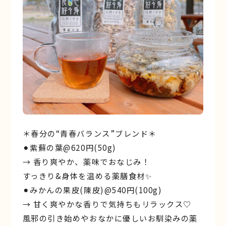
＊春分の“青春バランス”ブレンド＊
⚫︎紫蘇の葉@620円(50g)
→ 香り爽やか、薬味でおなじみ！
すっきり&身体を温める薬膳食材✨
⚫︎みかんの果皮(陳皮)@540円(100g)
→ 甘く爽やかな香りで気持ちもリラックス♡
風邪の引き始めやおなかに優しいお馴染みの薬