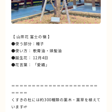
【 山茶花 富士の嶺 】
●使う部分：種子
●使い方： 軟膏油・頭髪油
●誕生花： 12月4日
●花言葉： 「愛嬌」
＝＝＝＝＝＝＝＝＝＝＝＝＝＝＝＝＝＝＝＝＝
＝＝＝＝
くすきの杜には約300種類の薬木・薬草を植えて
います🌱