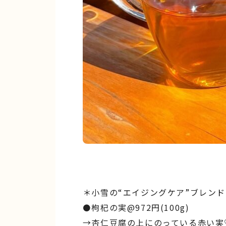
＊小雪の“エイジングケア”ブレンド
⚫枸杞の実@972円(100g)
→杏仁豆腐の上にのっている赤い実