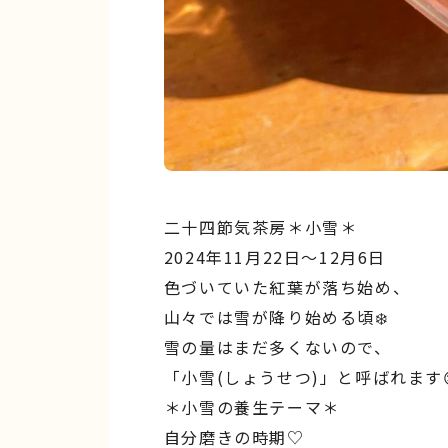
二十四節気茶房＊小雪＊
2024年11月22日〜12月6日
⾊づいていた紅葉が落ち始め、
⼭々では雪が降り始める頃❄️
雪の量はまだ多くないので、
「⼩雪(しょうせつ)」と呼ばれます
＊小雪の養生テーマ＊
自分磨きの時期♡