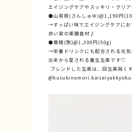
エイジングケアやスッキリ・クリア
⚫山茱萸(さんしゅゆ)@1,190円(10
→すっぱい味でエイジングケアにお
赤い実の薬膳食材♪
⚫黄精(熟)@1,300円(50g)
→︎栄養ドリンクにも配合される元気
古来から愛される養生生薬です♡
︎ ︎ブレンドした生薬は、回生薬局く
@kusukinomori.kaiseiyakkyoku