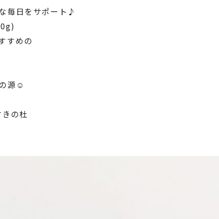
な毎日をサポート♪
0g)
すすめの
の源☺︎
すきの杜