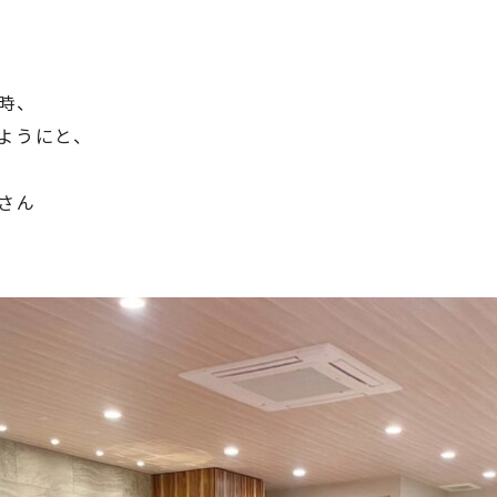
時、
ようにと、
さん