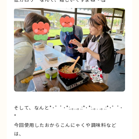
そして、なんと*･゜ﾟ･*:.｡..｡.:*･*:.｡. .｡.:*･゜ﾟ･
*
今回使用したおからこんにゃくや調味料など
は、