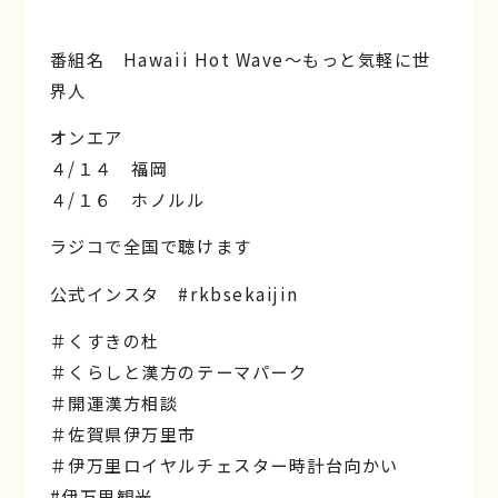
番組名 Hawaii Hot Wave〜もっと気軽に世
界人
オンエア
４/１４ 福岡
４/１６ ホノルル
ラジコで全国で聴けます
公式インスタ #rkbsekaijin
＃くすきの杜
＃くらしと漢方のテーマパーク
＃開運漢方相談
＃佐賀県伊万里市
＃伊万里ロイヤルチェスター時計台向かい
#伊万里観光