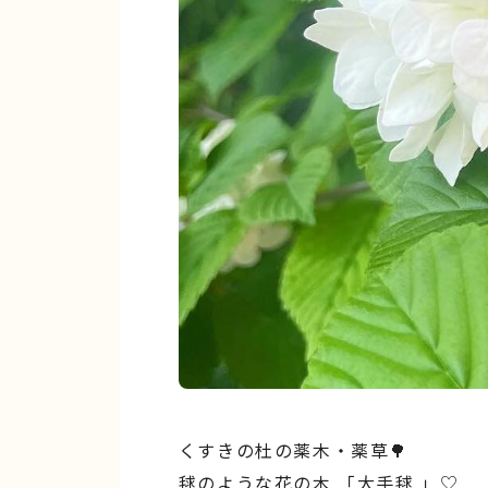
くすきの杜の薬木・薬草🌳
毬のような花の木 「大手毬 」♡