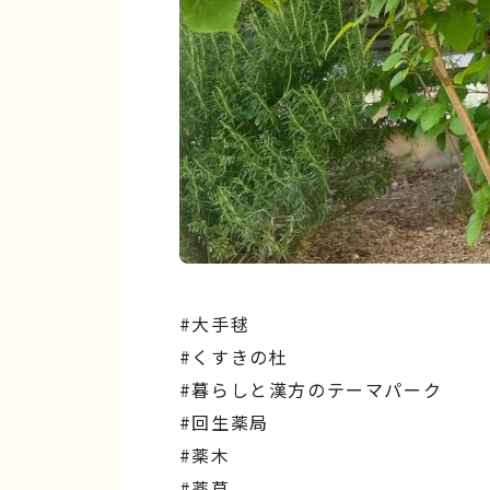
#大手毬
#くすきの杜
#暮らしと漢方のテーマパーク
#回生薬局
#薬木
#薬草