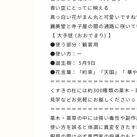
︎青い空にとってに映える
真っ白い花がまん丸と可愛いですね
麗美堂と寺子屋の間の通路に咲いて
【 大手毬 (おおでまり) 】
●使う部分：観賞用
●使い方：ー
●誕生樹： 5月9日
●花言葉：「約束」「天国」「 華や
＝＝＝＝＝＝＝＝＝＝＝＝＝＝＝＝
くすきの杜には約300種類の薬木・
見学などお気軽にお越しください☺︎
＝＝＝＝＝＝＝＝＝＝＝＝＝＝＝＝
薬木・薬草の中には強い毒性や副作
使い方を誤ると体調に異変をきたす
服用の際は必ず専門家の指導のもと