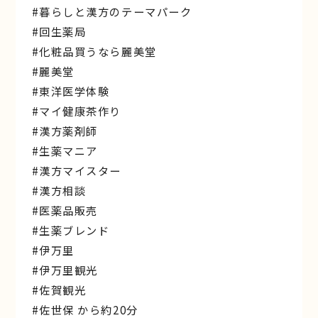
#暮らしと漢方のテーマパーク
#回生薬局
#化粧品買うなら麗美堂
#麗美堂
#東洋医学体験
#マイ健康茶作り
#漢方薬剤師
#生薬マニア
#漢方マイスター
#漢方相談
#医薬品販売
#生薬ブレンド
#伊万里
#伊万里観光
#佐賀観光
#佐世保 から約20分