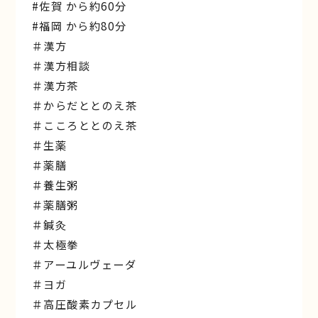
#佐賀 から約60分
#福岡 から約80分
＃漢方
＃漢方相談
＃漢方茶
＃からだととのえ茶
＃こころととのえ茶
＃生薬
＃薬膳
＃養生粥
＃薬膳粥
＃鍼灸
＃太極拳
＃アーユルヴェーダ
＃ヨガ
＃高圧酸素カプセル