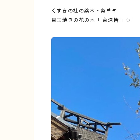
くすきの杜の薬木・薬草🌳
目玉焼きの花の木「 台湾椿 」✨