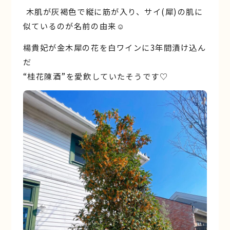
︎ 木肌が灰褐色で縦に筋が入り、サイ(犀)の肌に
似ているのが名前の由来☺︎
楊貴妃が金木犀の花を白ワインに3年間漬け込ん
だ
“桂花陳酒”を愛飲していたそうです♡