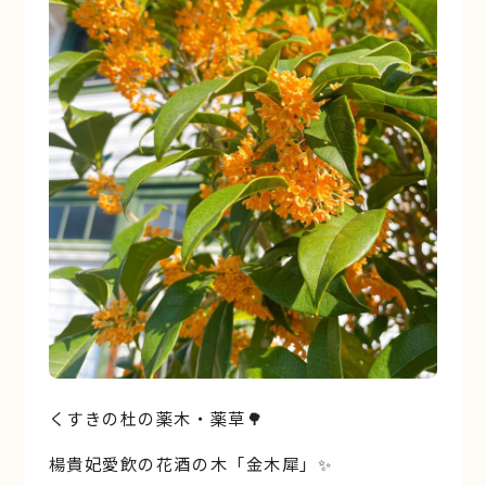
くすきの杜の薬木・薬草🌳
楊貴妃愛飲の花酒の木「金木犀」✨