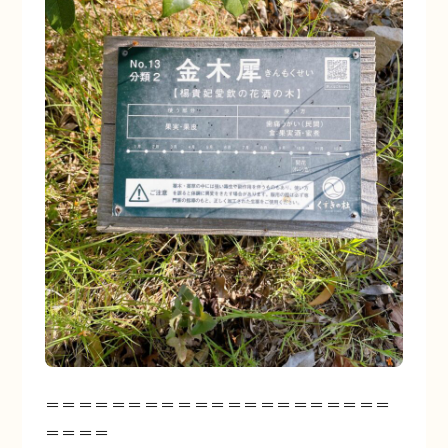
＝＝＝＝＝＝＝＝＝＝＝＝＝＝＝＝＝＝＝＝＝
＝＝＝＝