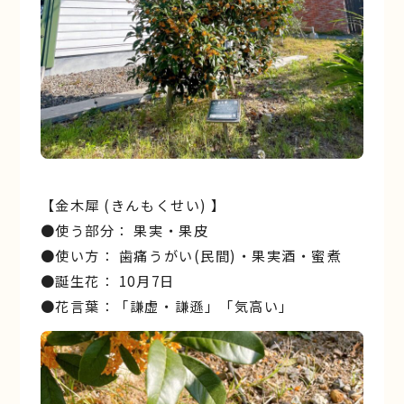
【金木犀 (きんもくせい) 】
●使う部分： 果実・果皮
●使い方： 歯痛うがい(民間)・果実酒・蜜煮
●誕生花： 10月7日
●花言葉：「謙虚・謙遜」「気高い」