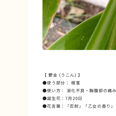
【 鬱金 (うこん) 】
●使う部分： 根茎
●使い方： 消化不良・胸腹部の痛み
●誕生花：7月20日
●花言葉：「忍耐」「乙女の香り」