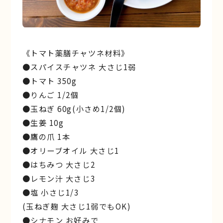
《トマト薬膳チャツネ材料》
●スパイスチャツネ 大さじ1弱
●トマト 350g
●りんご 1/2個
●玉ねぎ 60g(小さめ1/2個)
●生姜 10g
●鷹の爪 1本
●オリーブオイル 大さじ1
●はちみつ 大さじ2
●レモン汁 大さじ3
●塩 小さじ1/3
(玉ねぎ麹 大さじ1弱でもOK)
●シナモン お好みで