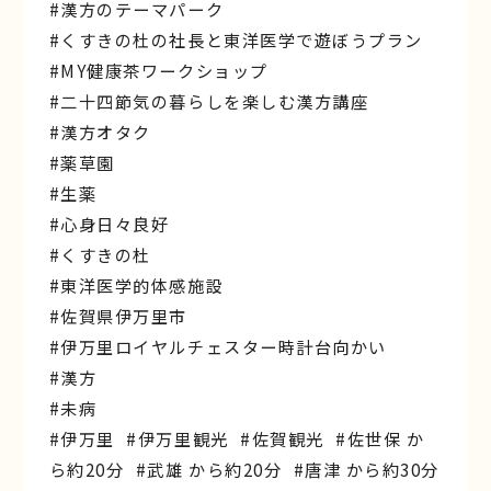
#漢方のテーマパーク
#くすきの杜の社長と東洋医学で遊ぼうプラン
#MY健康茶ワークショップ
#二十四節気の暮らしを楽しむ漢方講座
#漢方オタク
#薬草園
#生薬
#心身日々良好
#くすきの杜
#東洋医学的体感施設
#佐賀県伊万里市
#伊万里ロイヤルチェスター時計台向かい
#漢方
#未病
#伊万里 #伊万里観光 #佐賀観光 #佐世保 か
ら約20分 #武雄 から約20分 #唐津 から約30分